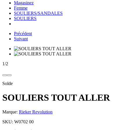
Magasinez
Femme
SOULIERS/SANDALES
SOULIERS
Précédent
Suivant
1
/
2
Solde
SOULIERS TOUT ALLER
Marque:
Rieker Revolution
SKU:
W0702 00