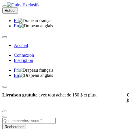
Retour
Fr
En
Accueil
Connexion
Inscription
Fr
En
Livraison gratuite
avec tout achat de 150 $ et plus.
C
j
Rechercher