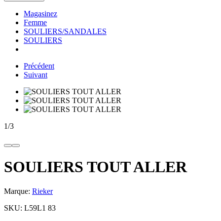
Magasinez
Femme
SOULIERS/SANDALES
SOULIERS
Précédent
Suivant
1
/
3
SOULIERS TOUT ALLER
Marque:
Rieker
SKU:
L59L1 83