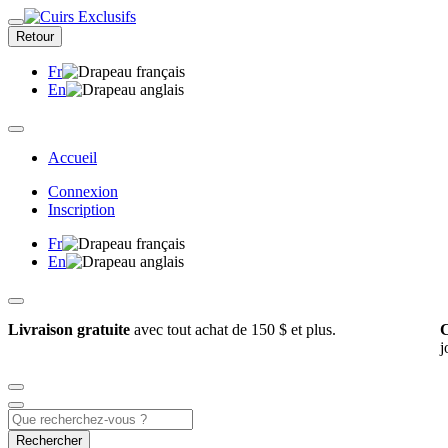
Retour
Fr
En
Accueil
Connexion
Inscription
Fr
En
Livraison gratuite
avec tout achat de 150 $ et plus.
C
j
Rechercher