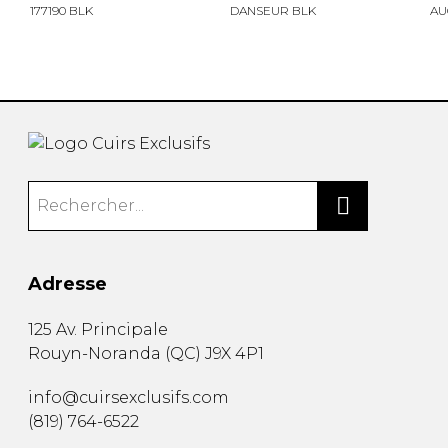
177190 BLK
DANSEUR BLK
AU
Adresse
125 Av. Principale
Rouyn-Noranda
(
QC
)
J9X 4P1
info@cuirsexclusifs.com
(819) 764-6522