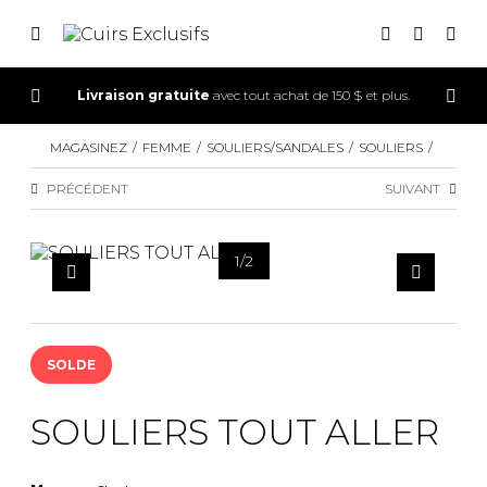
Livraison gratuite
avec tout achat de 150 $ et plus.
CONNEXION
MAGASINEZ
FEMME
SOULIERS/SANDALES
SOULIERS
INSCRIPTION
PRÉCÉDENT
SUIVANT
1
/
2
SOLDE
SOULIERS TOUT ALLER