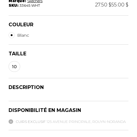
Marque:
Skechers
27.50 $
55.00 $
SKU:
33645 WHT
COULEUR
Blanc
TAILLE
10
DESCRIPTION
DISPONIBILITÉ EN MAGASIN
CUIRS EXCLUSIF
125 AVENUE PRINCIPALE, ROUYN-NORANDA