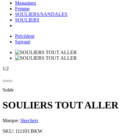
Magasinez
Femme
SOULIERS/SANDALES
SOULIERS
Précédent
Suivant
1
/
2
Solde
SOULIERS TOUT ALLER
Marque:
Skechers
SKU:
111103 BKW