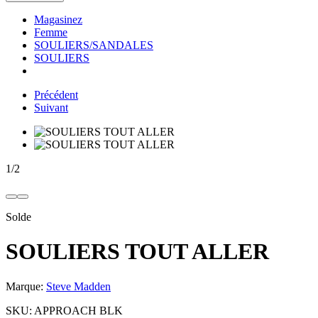
Magasinez
Femme
SOULIERS/SANDALES
SOULIERS
Précédent
Suivant
1
/
2
Solde
SOULIERS TOUT ALLER
Marque:
Steve Madden
SKU:
APPROACH BLK