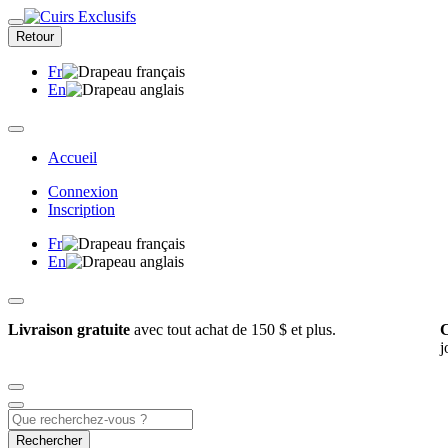
Retour
Fr
En
Accueil
Connexion
Inscription
Fr
En
Livraison gratuite
avec tout achat de 150 $ et plus.
C
j
Rechercher