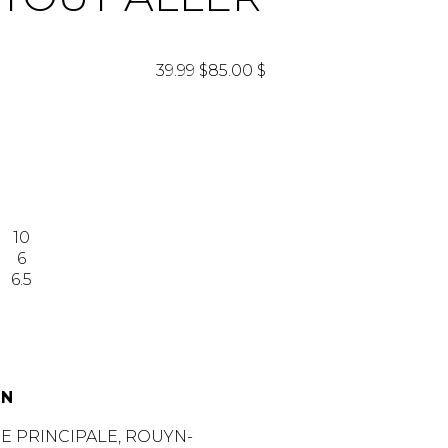
39.99 $
85.00 $
10
6
6.5
IN
UE PRINCIPALE, ROUYN-