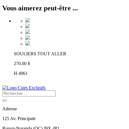
Vous aimerez peut-être ...
SOULIERS TOUT ALLER
270.00 $
H 4961
Adresse
125 Av. Principale
Rouyn-Noranda
(
QC
)
J9X 4P1