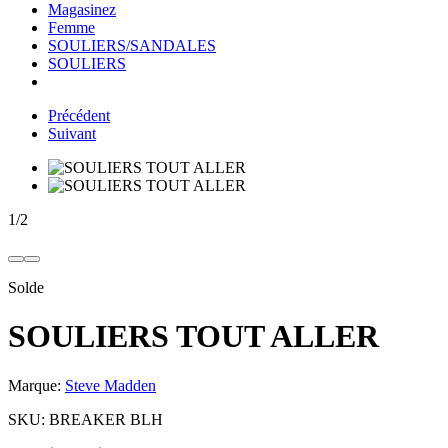
Magasinez
Femme
SOULIERS/SANDALES
SOULIERS
Précédent
Suivant
1
/
2
Solde
SOULIERS TOUT ALLER
Marque:
Steve Madden
SKU:
BREAKER BLH