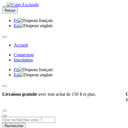
Retour
Fr
En
Accueil
Connexion
Inscription
Fr
En
Livraison gratuite
avec tout achat de 150 $ et plus.
C
j
Rechercher