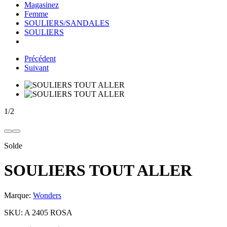
Magasinez
Femme
SOULIERS/SANDALES
SOULIERS
Précédent
Suivant
1
/
2
Solde
SOULIERS TOUT ALLER
Marque:
Wonders
SKU:
A 2405 ROSA