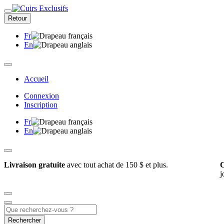
Retour
Fr
En
Accueil
Connexion
Inscription
Fr
En
Livraison gratuite
avec tout achat de 150 $ et plus.
C
j
Rechercher