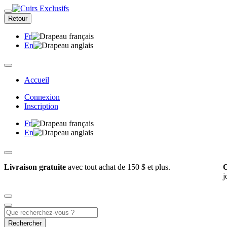
Retour
Fr
En
Accueil
Connexion
Inscription
Fr
En
Livraison gratuite
avec tout achat de 150 $ et plus.
C
j
Rechercher