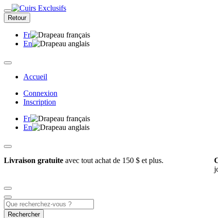
Retour
Fr
En
Accueil
Connexion
Inscription
Fr
En
Livraison gratuite
avec tout achat de 150 $ et plus.
C
j
Rechercher