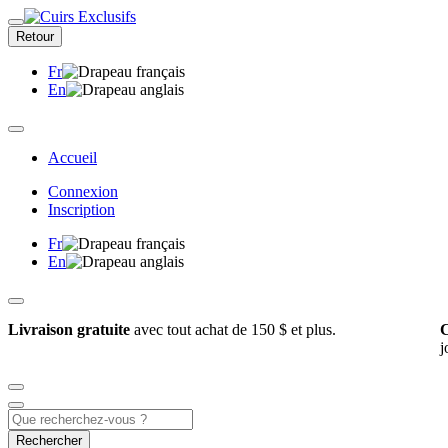
Retour
Fr
En
Accueil
Connexion
Inscription
Fr
En
Livraison gratuite
avec tout achat de 150 $ et plus.
C
j
Rechercher