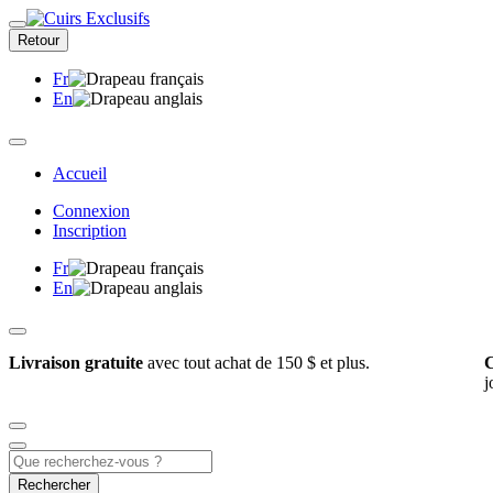
Retour
Fr
En
Accueil
Connexion
Inscription
Fr
En
Livraison gratuite
avec tout achat de 150 $ et plus.
C
j
Rechercher