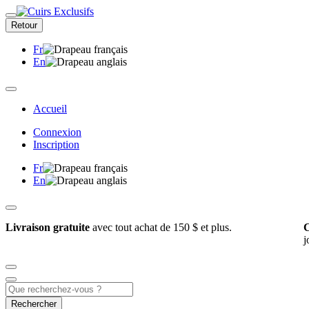
Retour
Fr
En
Accueil
Connexion
Inscription
Fr
En
Livraison gratuite
avec tout achat de 150 $ et plus.
C
j
Rechercher