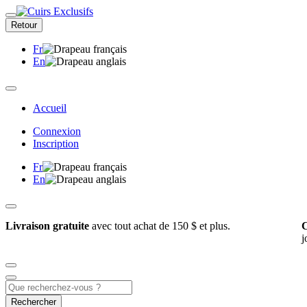
Retour
Fr
En
Accueil
Connexion
Inscription
Fr
En
Livraison gratuite
avec tout achat de 150 $ et plus.
C
j
Rechercher