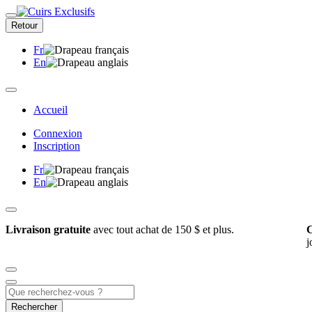
Retour
Fr
En
Accueil
Connexion
Inscription
Fr
En
Livraison gratuite
avec tout achat de 150 $ et plus.
C
j
Rechercher