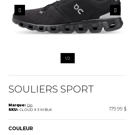
1
/
2
SOULIERS SPORT
Marque:
On
179.99 $
SKU:
CLOUD X 3 M BLK
COULEUR