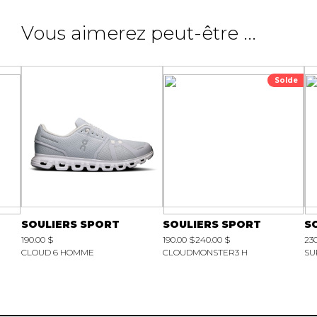
Vous aimerez peut-être ...
Solde
SOULIERS SPORT
SOULIERS SPORT
S
190.00 $
190.00 $
240.00 $
230
CLOUD 6 HOMME
CLOUDMONSTER3 H
SU