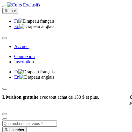
Retour
Fr
En
Accueil
Connexion
Inscription
Fr
En
Livraison gratuite
avec tout achat de 150 $ et plus.
C
j
Rechercher