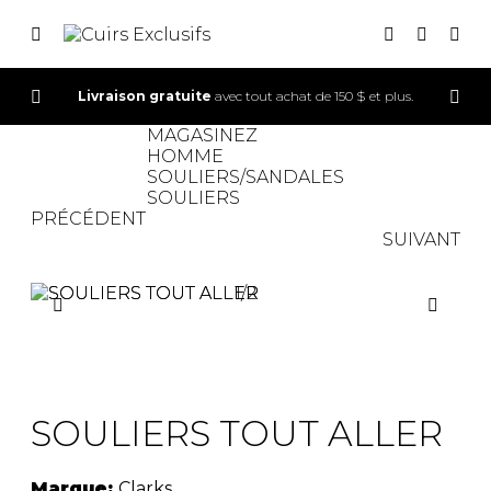
Livraison gratuite
avec tout achat de 150 $ et plus.
CONNEXION
MAGASINEZ
HOMME
INSCRIPTION
SOULIERS/SANDALES
SOULIERS
PRÉCÉDENT
SUIVANT
1
/
2
SOLDE
SOULIERS TOUT ALLER
Marque:
Clarks