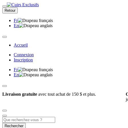
Retour
Fr
En
Accueil
Connexion
Inscription
Fr
En
Livraison gratuite
avec tout achat de 150 $ et plus.
C
j
Rechercher