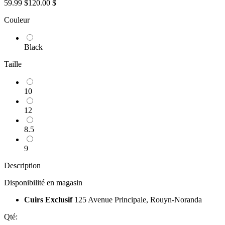
59.99 $
120.00 $
Couleur
Black
Taille
10
12
8.5
9
Description
Disponibilité en magasin
Cuirs Exclusif
125 Avenue Principale, Rouyn-Noranda
Qté: