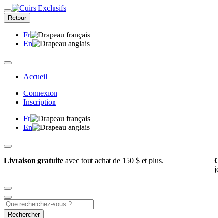
Retour
Fr
En
Accueil
Connexion
Inscription
Fr
En
Livraison gratuite
avec tout achat de 150 $ et plus.
C
j
Rechercher