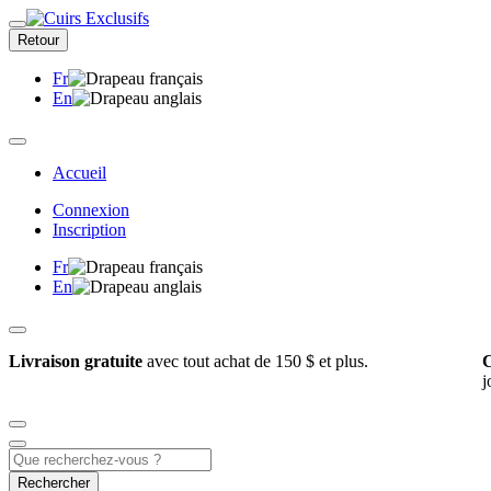
Retour
Fr
En
Accueil
Connexion
Inscription
Fr
En
Livraison gratuite
avec tout achat de 150 $ et plus.
C
j
Rechercher