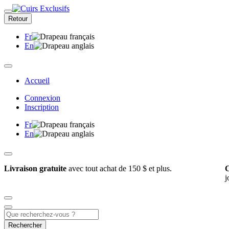
Retour
Fr
En
Accueil
Connexion
Inscription
Fr
En
Livraison gratuite
avec tout achat de 150 $ et plus.
C
j
Rechercher