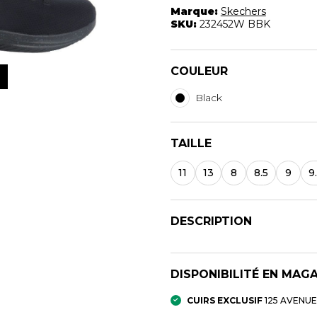
Marque:
Skechers
SKU:
232452W BBK
S
PANTOUFLES
PRODUI
COULEUR
UNISEXE
FOURRU
UNISEXE
NFANTS
PANTOUFLES
Black
BOTTES
BOTTES A 
CHAPEAU 
TAILLE
CHAUSSO
11
13
8
8.5
9
9
DESCRIPTION
DISPONIBILITÉ EN MAG
ANDALES
SOULIERS/UNISEXE
CUIRS EXCLUSIF
125 AVENU
SOULIERS