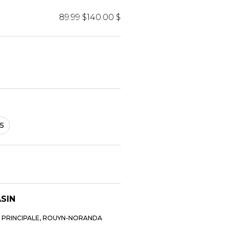
89.99 $
140.00 $
TS
SACS À MAIN
RES
AGENDA
COURROIE
POIL
PORTE-CARTES
AVIATEUR
PORTEFEUILLE
NS
PORTEFEUILLE HOMME
.5
SAC A MAIN
SAC DE SOIREE
SAC DE TAILLE
SACS À DOS
ASIN
E PRINCIPALE, ROUYN-NORANDA