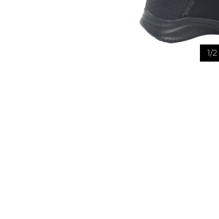
TUQUE
PANTOUFLES
PANTOUFLE
ENFANTS
1
/
2
PANTOUFLES
PANTOUFLES E
SANDALES UNISEXE
SOULIERS/S
SANDALES TOUT ALLER
SANDALES