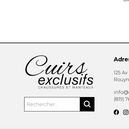
B
Adre
125 Av
Rouyn
info@c
(819) 