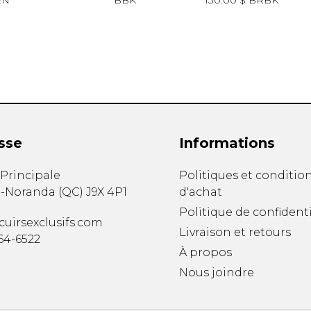
RN
BBK
130.00 $
BRBK
sse
Informations
. Principale
Politiques et conditio
-Noranda
(
QC
)
J9X 4P1
d'achat
Politique de confidenti
uirsexclusifs.com
Livraison et retours
764-6522
À propos
Nous joindre