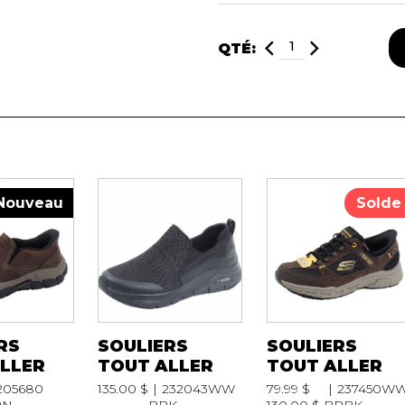
RAVAILLES
QTÉ:
RT
AIL
Nouveau
Solde
RS
SOULIERS
SOULIERS
LLER
TOUT ALLER
TOUT ALLER
205680
135.00 $
232043WW
79.99 $
237450W