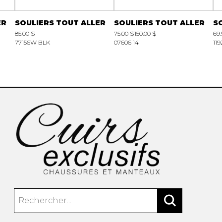
ER
SOULIERS TOUT ALLER
SOULIERS TOUT ALLER
S
85.00 $
75.00 $
150.00 $
69.
77156W BLK
07606 14
119