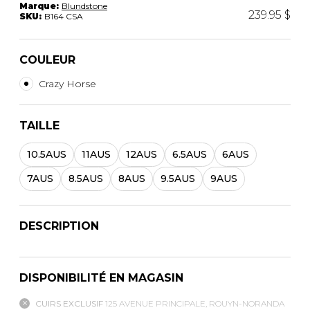
Marque:
Blundstone
239.95 $
SKU:
B164 CSA
COULEUR
Crazy Horse
TAILLE
10.5AUS
11AUS
12AUS
6.5AUS
6AUS
7AUS
8.5AUS
8AUS
9.5AUS
9AUS
DESCRIPTION
DISPONIBILITÉ EN MAGASIN
CUIRS EXCLUSIF
125 AVENUE PRINCIPALE, ROUYN-NORANDA