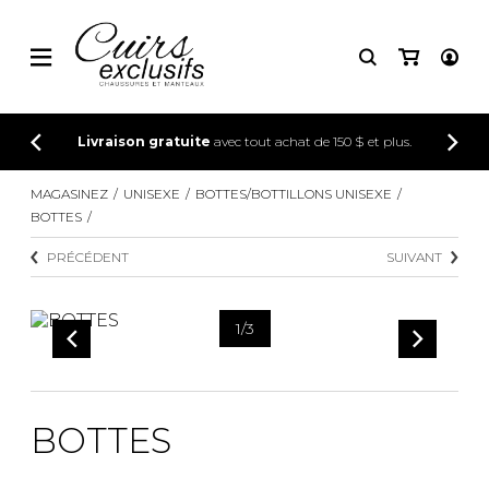
CONNEXION
Livraison gratuite
avec tout achat de 150 $ et plus.
INSCRIPTION
MAGASINEZ
UNISEXE
BOTTES/BOTTILLONS UNISEXE
BOTTES
PRÉCÉDENT
SUIVANT
1
/
3
BOTTES