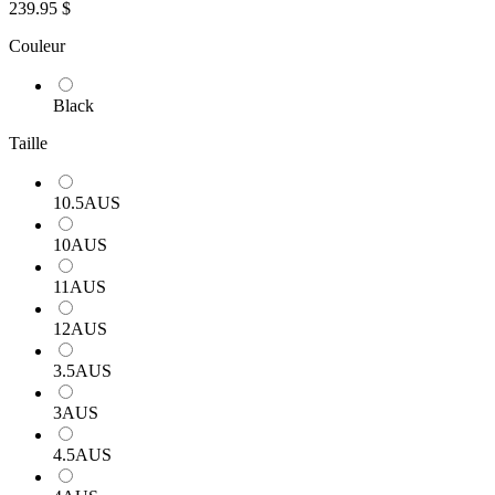
239.95 $
Couleur
Black
Taille
10.5AUS
10AUS
11AUS
12AUS
3.5AUS
3AUS
4.5AUS