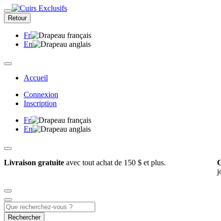
Retour
Fr
En
Accueil
Connexion
Inscription
Fr
En
Livraison gratuite
avec tout achat de 150 $ et plus.
C
j
Rechercher