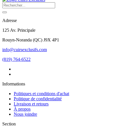
Adresse
125 Av. Principale
Rouyn-Noranda
(
QC
)
J9X 4P1
info@cuirsexclusifs.com
(819) 764-6522
Informations
Politiques et conditions d'achat
Politique de confidentialité
Livraison et retours
À propos
Nous joindre
Section