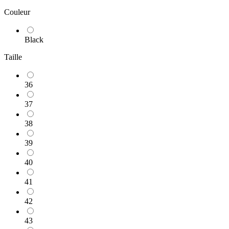
Couleur
Black
Taille
36
37
38
39
40
41
42
43