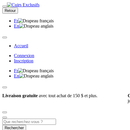
Retour
Fr
En
Accueil
Connexion
Inscription
Fr
En
Livraison gratuite
avec tout achat de 150 $ et plus.
C
j
Rechercher