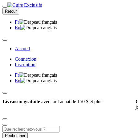
Retour
Fr
En
Accueil
Connexion
Inscription
Fr
En
Livraison gratuite
avec tout achat de 150 $ et plus.
C
j
Rechercher