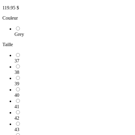
119.95 $
Couleur
Grey
Taille
37
38
39
40
41
42
43