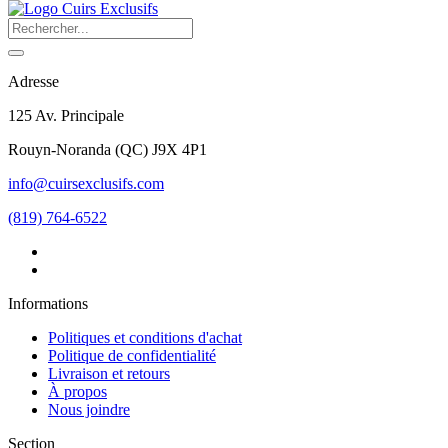
Adresse
125 Av. Principale
Rouyn-Noranda
(
QC
)
J9X 4P1
info@cuirsexclusifs.com
(819) 764-6522
Informations
Politiques et conditions d'achat
Politique de confidentialité
Livraison et retours
À propos
Nous joindre
Section