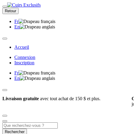
Retour
Fr
En
Accueil
Connexion
Inscription
Fr
En
Livraison gratuite
avec tout achat de 150 $ et plus.
C
j
Rechercher