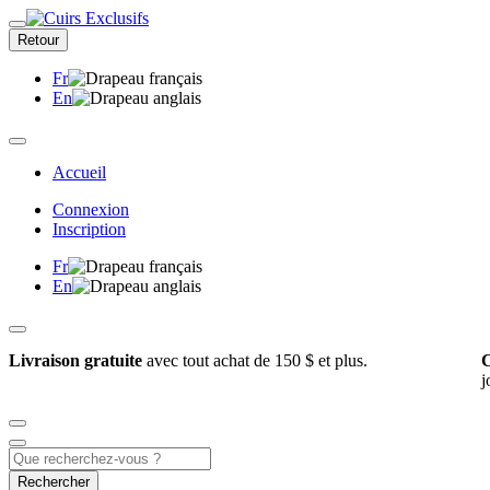
Retour
Fr
En
Accueil
Connexion
Inscription
Fr
En
Livraison gratuite
avec tout achat de 150 $ et plus.
C
j
Rechercher