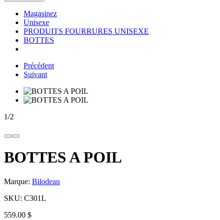
Magasinez
Unisexe
PRODUITS FOURRURES UNISEXE
BOTTES
Précédent
Suivant
1
/
2
BOTTES A POIL
Marque:
Bilodeau
SKU:
C301L
559.00 $