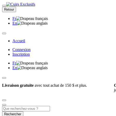
Retour
Fr
En
Accueil
Connexion
Inscription
Fr
En
Livraison gratuite
avec tout achat de 150 $ et plus.
C
j
Rechercher