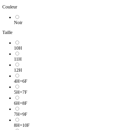
Couleur
Noir
Taille
10H
11H
12H
4H=6F
5H=7F
6H=8F
7H=9F
8H=10F