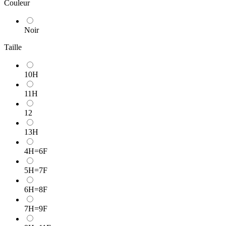
Couleur
Noir
Taille
10H
11H
12
13H
4H=6F
5H=7F
6H=8F
7H=9F