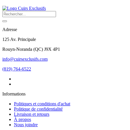
Adresse
125 Av. Principale
Rouyn-Noranda
(
QC
)
J9X 4P1
info@cuirsexclusifs.com
(819) 764-6522
Informations
Politiques et conditions d'achat
Politique de confidentialité
Livraison et retours
À propos
Nous joindre