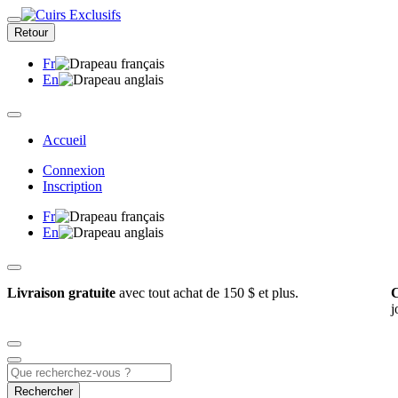
Retour
Fr
En
Accueil
Connexion
Inscription
Fr
En
Livraison gratuite
avec tout achat de 150 $ et plus.
C
j
Rechercher