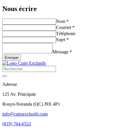
Nous écrire
Nom *
Courriel *
Téléphone
Sujet *
Message *
Envoyer
Adresse
125 Av. Principale
Rouyn-Noranda
(
QC
)
J9X 4P1
info@cuirsexclusifs.com
(819) 764-6522