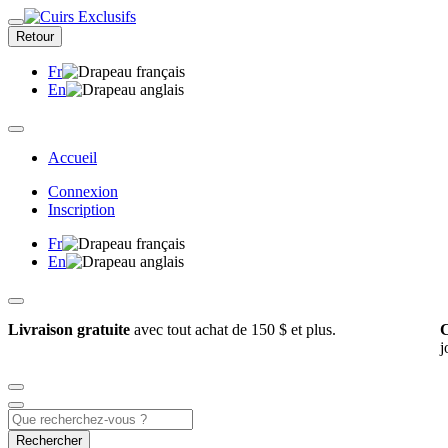
Retour
Fr
En
Accueil
Connexion
Inscription
Fr
En
Livraison gratuite
avec tout achat de 150 $ et plus.
C
j
Rechercher