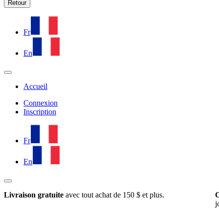
Retour
Fr
En
Accueil
Connexion
Inscription
Fr
En
Livraison gratuite
avec tout achat de 150 $ et plus.
C
j