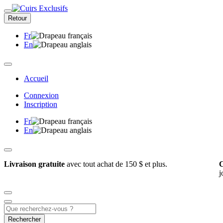
Retour
Fr
En
Accueil
Connexion
Inscription
Fr
En
Livraison gratuite
avec tout achat de 150 $ et plus.
C
j
Rechercher