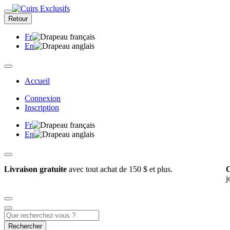
Retour
Fr
En
Accueil
Connexion
Inscription
Fr
En
Livraison gratuite
avec tout achat de 150 $ et plus.
C
j
Rechercher