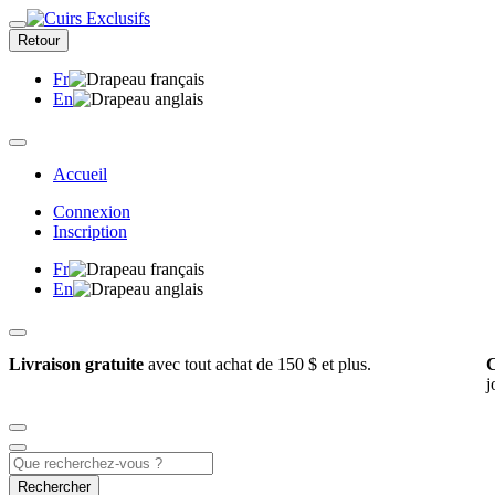
Retour
Fr
En
Accueil
Connexion
Inscription
Fr
En
Livraison gratuite
avec tout achat de 150 $ et plus.
C
j
Rechercher