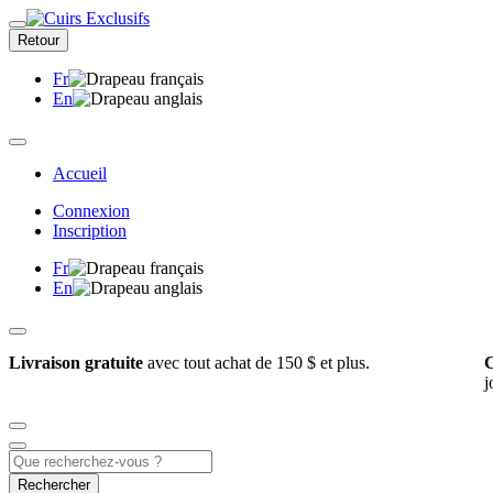
Retour
Fr
En
Accueil
Connexion
Inscription
Fr
En
Livraison gratuite
avec tout achat de 150 $ et plus.
C
j
Rechercher