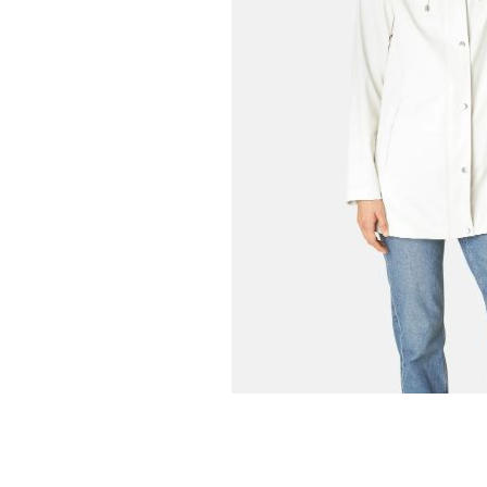
TUQUE
PANTOUFLES
PANTOUFLE
ENFANTS
PANTOUFLES
PANTOUFLES E
SANDALES UNISEXE
SOULIERS/S
SANDALES TOUT ALLER
SANDALES