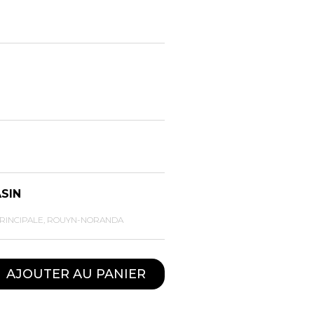
TS
SACS À MAIN
RES
AGENDA
COURROIE
POIL
PORTE-CARTES
AVIATEUR
PORTEFEUILLE
NS
PORTEFEUILLE HOMME
SAC A MAIN
ASIN
SAC DE SOIREE
SAC DE TAILLE
PRINCIPALE, ROUYN-NORANDA
SACS À DOS
AJOUTER AU PANIER