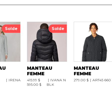
RAVAILLES
RT
AIL
Solde
Solde
AU
MANTEAU
MANTEAU
FEMME
FEMME
IRENA
415.99 $
IVANA N
279.00 $
ART45 660
595.00 $
BLK