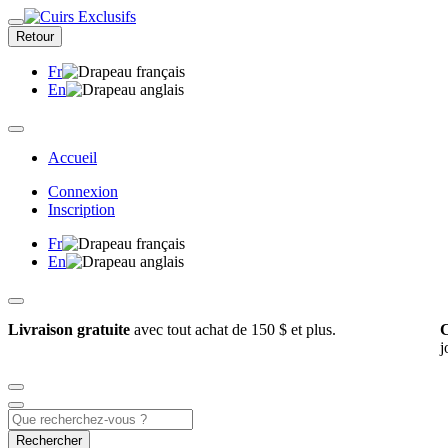
Retour
Fr
En
Accueil
Connexion
Inscription
Fr
En
Livraison gratuite
avec tout achat de 150 $ et plus.
C
j
Rechercher