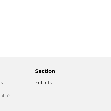
TS
SACS À MAIN
RES
AGENDA
COURROIE
POIL
PORTE-CARTES
AVIATEUR
PORTEFEUILLE
NS
PORTEFEUILLE HOMME
SAC A MAIN
SAC DE SOIREE
Section
SAC DE TAILLE
SACS À DOS
ns
Enfants
alité