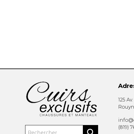
TUQUE
PANTOUFLES
PANTOUFLE
ENFANTS
PANTOUFLES
PANTOUFLES E
Adre
125 Av
Rouyn
SANDALES UNISEXE
SOULIERS/S
info@c
(819) 
SANDALES TOUT ALLER
SANDALES