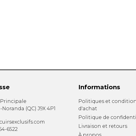
S
PANTOUFLES
PRODUI
UNISEXE
FOURRU
UNISEXE
NFANTS
PANTOUFLES
BOTTES
BOTTES A 
CHAPEAU 
CHAUSSO
sse
Informations
. Principale
Politiques et conditio
-Noranda
(
QC
)
J9X 4P1
d'achat
Politique de confidenti
ANDALES
SOULIERS/UNISEXE
uirsexclusifs.com
Livraison et retours
764-6522
SOULIERS
À propos