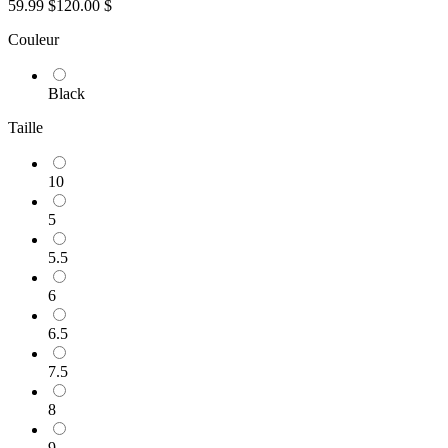
59.99 $
120.00 $
Couleur
Black
Taille
10
5
5.5
6
6.5
7.5
8
9