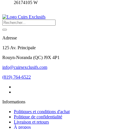
26174105 W
Adresse
125 Av. Principale
Rouyn-Noranda
(
QC
)
J9X 4P1
info@cuirsexclusifs.com
(819) 764-6522
Informations
Politiques et conditions d'achat
Politique de confidentialité
Livraison et retours
À propos