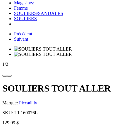
Magasinez
Femme
SOULIERS/SANDALES
SOULIERS
Précédent
Suivant
1
/
2
SOULIERS TOUT ALLER
Marque:
Piccadilly
SKU:
L1 160076L
129.99 $