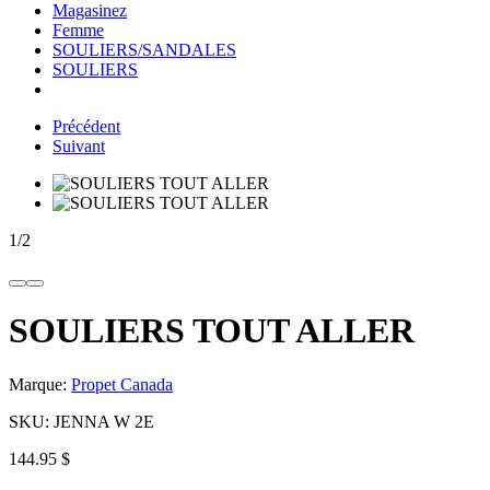
Magasinez
Femme
SOULIERS/SANDALES
SOULIERS
Précédent
Suivant
1
/
2
SOULIERS TOUT ALLER
Marque:
Propet Canada
SKU:
JENNA W 2E
144.95 $