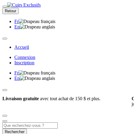
Retour
Fr
En
Accueil
Connexion
Inscription
Fr
En
Livraison gratuite
avec tout achat de 150 $ et plus.
C
j
Rechercher